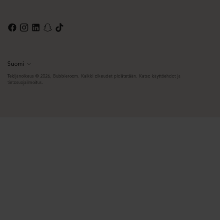
Suomi
Kieli
Tekijänoikeus © 2026,
Bubbleroom
. Kaikki oikeudet pidätetään. Katso käyttöehdot ja
tietosuojailmoitus.