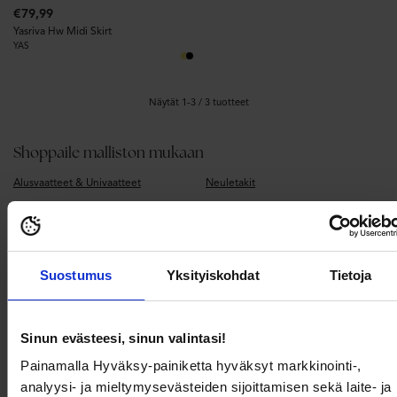
€79,99
Yasriva Hw Midi Skirt
YAS
Näytät 1-3 / 3 tuotteet
Shoppaile malliston mukaan
Alusvaatteet & Univaatteet
Neuletakit
Asusteet
Paidat
Denim
Pitkät takit
Farkut
Puserot & Kauluspaidat
Suostumus
Yksityiskohdat
Tietoja
Hameet
Rantamuoti
Jakut
Setit
Kengät
Takit
Sinun evästeesi, sinun valintasi!
Korvakorut
Topit & T-paidat
Painamalla Hyväksy-painiketta hyväksyt markkinointi-,
Laukut
Vaatteet
analyysi- ja mieltymysevästeiden sijoittamisen sekä laite- ja
Mekot
Valmistujaismekot