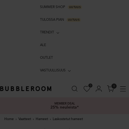
SUMMER SHOP
UUTUUS
TULOSSA PIAN
UUTUUS
TRENDIT
ALE
OUTLET
VASTUULLISUUS
0
0
MEMBER DEAL
25% neuleista*
Home
›
Vaatteet
›
Hameet
›
Laskostetut hameet