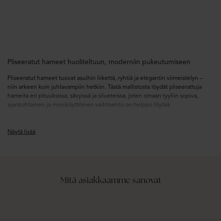
Pliseeratut hameet huoliteltuun, moderniin pukeutumiseen
Pliseeratut hameet tuovat asuihin liikettä, ryhtiä ja elegantin viimeistelyn –
niin arkeen kuin juhlavampiin hetkiin. Tästä mallistosta löydät pliseerattuja
hameita eri pituuksissa, sävyissä ja silueteissa, joten omaan tyyliin sopiva,
ajankohtainen ja monikäyttöinen vaihtoehto on helppo löytää.
Selkeälinjaisista minihameista kevyesti laskeutuviin midimittaisiin malleihin,
pliseeraus tuo pintaan tekstuuria ja muotoa ilman raskasta vaikutelmaa.
Näytä lisää
Pliseerattu hame voi luoda päivään siistin ja huolitellun ilmeen tai iltaan
pehmeämmän kokonaisuuden – riippuen siitä, miten sen stailaat ja minkä
pituuden tai materiaalin valitset.
Mitä asiakkaamme sanovat
Näin stailaat pliseeratut hameet
Pliseeratut hameet toimivat erityisen hyvin istuvien neuleiden, yksinkertaisten
yläosien sekä ryhdikkäiden
paitapuseroiden ja paitojen
kanssa, kun
tavoitteena on tasapainoinen siluetti. Rennompaan asuun pliseerattu hame