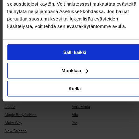
selaustietojesi käytön. Voit halutessasi mukauttaa evästeitä
Neuleet
tai hylätä ne jäljempänä Asetukset-kohdassa. Jos haluat
peruuttaa suostumuksesi tai lukea lisää evästeiden
Shoppaile brändin mukaan
käsittelystä, voit tehdä sen evästekäytäntömme avulla.
Bubbleroom
Object Collectors Item
Bubbleroom Occasion
Only
By Jolima
Pieces
Salli kaikki
Dorina
Pilgrim
Dr. Denim
Rockandblue
Muokkaa
Forever New
Selected
Gant
Steve Madden
Kiellä
Goddiva
True Religion
Ida Sjöstedt
Vagabond Shoemakers
Latalia
Vero Moda
Magic Bodyfashion
Vila
Make Way
Yas
New Balance