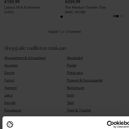
€159,99
€239,99
Latona 18 In 8-wheeler
The Medium Traveler Tote
GUESS
MARC JACOBS
+3
Näytät 1-2 / 2 tuotteet
Shoppaile malliston mukaan
Alusvaatteet & Univaatteet
Neuletakit
Asusteet
Paidat
Denim
Pitkät takit
Farkut
Puserot & Kauluspaidat
Hameet
Rantamuoti
Jakut
Setit
Kengät
Takit
Korvakorut
Topit & T-paidat
Laukut
Vaatteet
Mekot
Valmistujaismekot