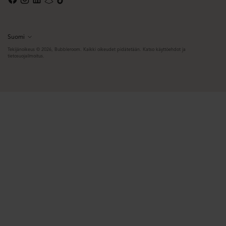
Suomi
Kieli
Tekijänoikeus © 2026,
Bubbleroom
. Kaikki oikeudet pidätetään. Katso käyttöehdot ja
tietosuojailmoitus.