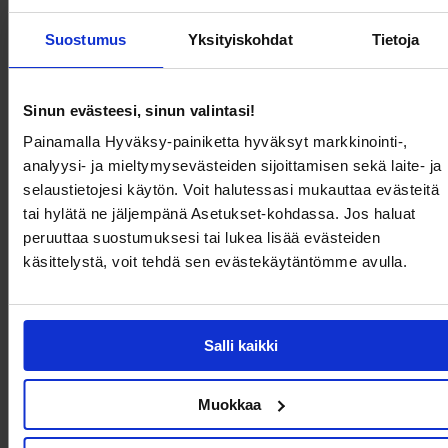
Neuleet
Suostumus
Yksityiskohdat
Tietoja
Shoppaile brändin mukaan
Bubbleroom
Object Collectors Item
Sinun evästeesi, sinun valintasi!
Bubbleroom Occasion
Only
Painamalla Hyväksy-painiketta hyväksyt markkinointi-,
By Jolima
Pieces
analyysi- ja mieltymysevästeiden sijoittamisen sekä laite- ja
Dorina
Pilgrim
selaustietojesi käytön. Voit halutessasi mukauttaa evästeitä
Dr. Denim
Rockandblue
tai hylätä ne jäljempänä Asetukset-kohdassa. Jos haluat
Forever New
Selected
peruuttaa suostumuksesi tai lukea lisää evästeiden
Gant
Steve Madden
käsittelystä, voit tehdä sen evästekäytäntömme avulla.
Goddiva
True Religion
Ida Sjöstedt
Vagabond Shoemakers
Latalia
Vero Moda
Salli kaikki
Magic Bodyfashion
Vila
Make Way
Yas
Muokkaa
New Balance