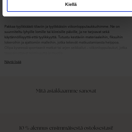
Kiellä
Pakkaa tyylikkäästi tilaviin ja tyylikkäisiin viikonloppulaukkuihimme. Ne on
suunniteltu lyhyille lomille tai kiireisille päiville, ja ne tarjoavat sekä
käytännöllisyyttä että tyylikkyyttä. Tutustu kestäviin materiaaleihin, fiksuihin
lokeroihin ja ajattomiin malleihin, jotka tekevät matkustamisesta helppoa.
Olipa kyseessä spontaanit matkat tai arjen seikkailut – viikonloppulaukut, jotka
tasapainottavat toimivuutta ja muotia.
Näytä lisää
Mitä asiakkaamme sanovat
10 % alennus ensimmäisestä ostoksestasi!