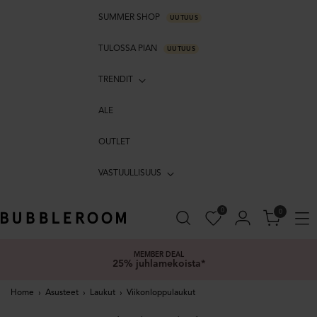
SUMMER SHOP
UUTUUS
TULOSSA PIAN
UUTUUS
TRENDIT
ALE
OUTLET
VASTUULLISUUS
0
0
MEMBER DEAL
25% juhlamekoista*
Home
›
Asusteet
›
Laukut
›
Viikonloppulaukut