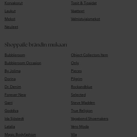
Korvakorut
Topit & T-paidat
Laukut
Vaatteet
Mekot
Valmistujaismekot
Neuleet
Shoppaile brändin mukaan
Bubbleroom
Object Collectors Item
Bubbleroom Occasion
Only
By Jolima
Pieces
Dorina
Pilgrim
Dr. Denim
Rockandblue
Forever New
Selected
Gant
Steve Madden
Goddiva
True Religion
Ida Sjöstedt
Vagabond Shoemakers
Latalia
Vero Moda
Magic Bodyfashion
Vila