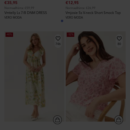
€35,95
€12,95
Normaalihinta: €59,99
Normaalihinta: €26,99
Vmtelly Ls 7/8 DNM DRESS
Vmjosie Ss V-neck Short Smock Top
VERO MODA
VERO MODA
-40%
-52%
746
80