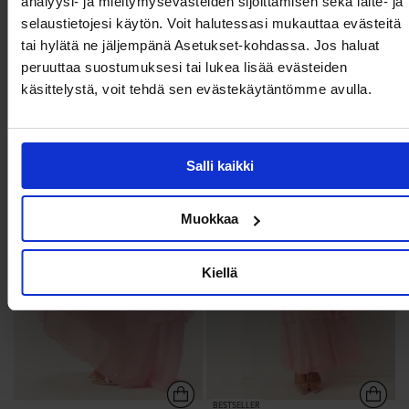
analyysi- ja mieltymysevästeiden sijoittamisen sekä laite- ja
selaustietojesi käytön. Voit halutessasi mukauttaa evästeitä
€39,99
€69,99
tai hylätä ne jäljempänä Asetukset-kohdassa. Jos haluat
Vmmaybe Ls Open Cardigan
Vmfelicia Sl Ruffle Short Dres
peruuttaa suostumuksesi tai lukea lisää evästeiden
VERO MODA
VERO MODA
+1
käsittelystä, voit tehdä sen evästekäytäntömme avulla.
2.2k
268
Salli kaikki
Muokkaa
Kiellä
BESTSELLER