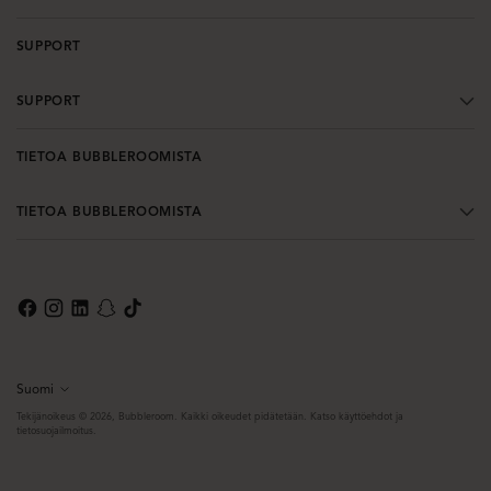
SUPPORT
SUPPORT
TIETOA BUBBLEROOMISTA
TIETOA BUBBLEROOMISTA
Suomi
Kieli
Tekijänoikeus © 2026,
Bubbleroom
. Kaikki oikeudet pidätetään. Katso käyttöehdot ja
tietosuojailmoitus.