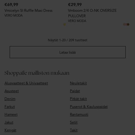
€69,99
€29,99
Vmicelyn Sl Ruffle Maxi Dress
Vmboom 2/4 O-NK OVERSIZE
VERO MODA
PULLOVER
VERO MODA
Näytät 1-20 / 209 tuotteet
Lataa lisää
Shoppaile malliston mukaan
Alusvaatteet & Univaatteet
Neuletakit
Asusteet
Paidat
Denim
Pitkät takit
Farkut
Puserot & Kauluspaidat
Hameet
Rantamuoti
Jakut
Setit
Kengät
Takit