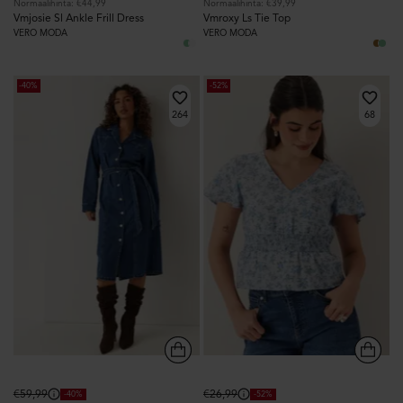
Normaalihinta: €44,99
Normaalihinta: €39,99
Vmjosie Sl Ankle Frill Dress
Vmroxy Ls Tie Top
VERO MODA
VERO MODA
-40%
-52%
264
68
Normaalihinta:
€59,99
Normaalihinta:
€26,99
-40%
-52%