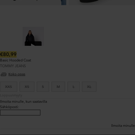
Normaalihinta:
€80,99
Basic Hooded Coat
TOMMY JEANS
Koko-opas
XXS
XS
S
M
L
XL
Loppuunmyyty
Ilmoita minulle, kun saatavilla
Sähköposti
:
Ilmoita minulle