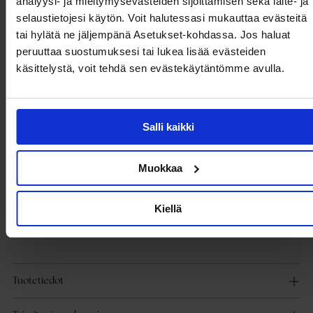
analyysi- ja mieltymysevästeiden sijoittamisen sekä laite- ja
- Vuoratut taskut napilla
selaustietojesi käytön. Voit halutessasi mukauttaa evästeitä
- Kaksisuuntainen vetoketju edessä
- Irrotettava topattu huppu nappikiinnityksellä
tai hylätä ne jäljempänä Asetukset-kohdassa. Jos haluat
- Hihansuu hihansuissa
peruuttaa suostumuksesi tai lukea lisää evästeiden
- Brändilogo hihassa ja edessä
käsittelystä, voit tehdä sen evästekäytäntömme avulla.
- Pituus olalta takana: 104 cm koossa S
Tuotekuvaus
Salli kaikki
Toppatakki TOMMY JEANS-tuotemerkiltä.
- Vuorattu
- Vuoratut taskut napilla
Muokkaa
- Kaksisuuntainen vetoketju edessä
- Irrotettava topattu huppu nappikiinnityksellä
- Hihansuu hihansuissa
Kiellä
- Brändilogo hihassa ja edessä
- Pituus olalta takana: 104 cm koossa S
Tuotetiedot