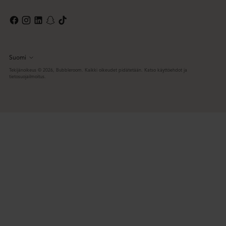
Suomi
Kieli
Tekijänoikeus © 2026,
Bubbleroom
. Kaikki oikeudet pidätetään. Katso käyttöehdot ja
tietosuojailmoitus.