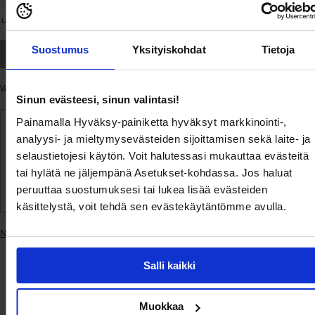
Leopard
Floral
Suostumus
Yksityiskohdat
Tietoja
Loppuunmyyty
Verot sisältyvät.
Toimitus
lasketaan kassalla.
Sinun evästeesi, sinun valintasi!
Painamalla Hyväksy-painiketta hyväksyt markkinointi-,
Ilmainen toimitus yli 69 € tilauksille
analyysi- ja mieltymysevästeiden sijoittamisen sekä laite- ja
selaustietojesi käytön. Voit halutessasi mukauttaa evästeitä
Toimitus 3–5 arkipäivässä
tai hylätä ne jäljempänä Asetukset-kohdassa. Jos haluat
peruuttaa suostumuksesi tai lukea lisää evästeiden
Helppo maksaminen
käsittelystä, voit tehdä sen evästekäytäntömme avulla.
Näytä samankaltaiset tuotteet
Lisätään
tuote
Salli kaikki
ostoskoriin
Toimitus ja
Tuotekuvaus
Tuotetiedot
maksaminen
Muokkaa