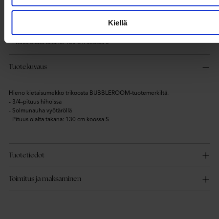
Hieno kietaisumekko trikoosta BUBBLEROOM-tuotemerkiltä.
Kiellä
- 3/4-pituus hihoissa
- Solmunauha vyötäröllä
- Pituus olalta takana: 130 cm koossa S
Tuotekuvaus
Hieno kietaisumekko trikoosta BUBBLEROOM-tuotemerkiltä.
- 3/4-pituus hihoissa
- Solmunauha vyötäröllä
- Pituus olalta takana: 130 cm koossa S
Tuotetiedot
Toimitus ja maksaminen