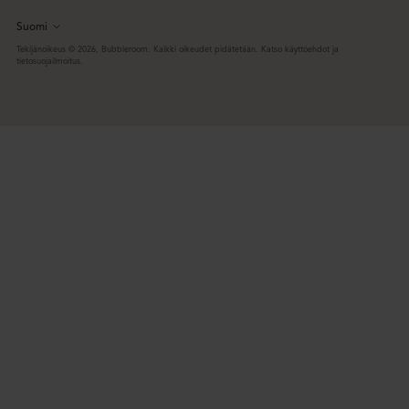
Suomi
Kieli
Tekijänoikeus © 2026,
Bubbleroom
. Kaikki oikeudet pidätetään. Katso käyttöehdot ja
tietosuojailmoitus.