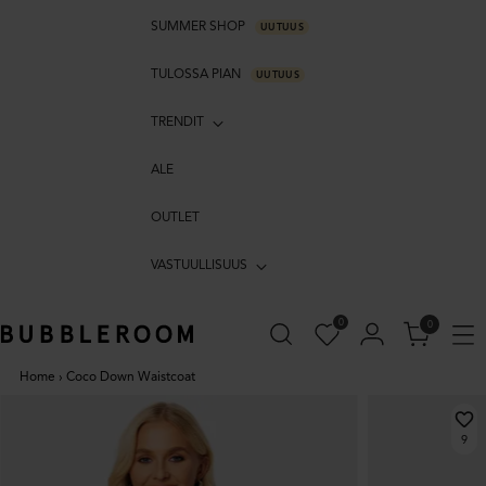
SUMMER SHOP
UUTUUS
TULOSSA PIAN
UUTUUS
TRENDIT
ALE
OUTLET
VASTUULLISUUS
0
0
Home
›
Coco Down Waistcoat
9