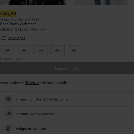
Normaalihinta:
€35,99
Alkuperäinen hinta: €119,99
Coco Down Waistcoat
OBJECT COLLECTORS ITEM
Koko-opas
34
36
38
40
42
Loppuunmyyty
Loppuunmyyty
Verot sisältyvät.
Toimitus
lasketaan kassalla.
Ilmainen toimitus yli 69 € tilauksille
Toimitus 3–5 arkipäivässä
Helppo maksaminen