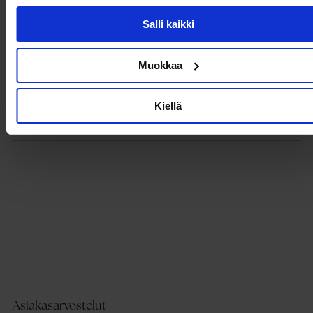
- Huppu
- Vuori
Salli kaikki
- Korkea kaula
- Pituus olalta takana: 72 cm koossa 36
Muokkaa
Tuotetiedot
Kiellä
Toimitus ja maksaminen
Asiakasarvostelut