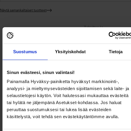
Näytä samankaltaiset tuotteet
Lisätään
tuote
ostoskoriin
Toimitus ja
Tuotekuvaus
Tuotetiedot
maksaminen
Suostumus
Yksityiskohdat
Tietoja
Hieno, topattu liivi untuvasta Object Collectors Item-tuotemerkiltä.
- Kaksi etutaskua nepparilla
- Vetoketju- ja nappikiinnitys
- Huppu
Sinun evästeesi, sinun valintasi!
- Vuori
- Korkea kaula
Painamalla Hyväksy-painiketta hyväksyt markkinointi-,
- Pituus olalta takana: 72 cm koossa 36
analyysi- ja mieltymysevästeiden sijoittamisen sekä laite- ja
selaustietojesi käytön. Voit halutessasi mukauttaa evästeitä
Tuotekuvaus
tai hylätä ne jäljempänä Asetukset-kohdassa. Jos haluat
peruuttaa suostumuksesi tai lukea lisää evästeiden
Hieno, topattu liivi untuvasta Object Collectors Item-tuotemerkiltä.
käsittelystä, voit tehdä sen evästekäytäntömme avulla.
- Kaksi etutaskua nepparilla
- Vetoketju- ja nappikiinnitys