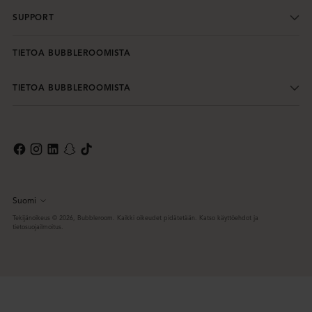
SUPPORT
TIETOA BUBBLEROOMISTA
TIETOA BUBBLEROOMISTA
Suomi
Kieli
Tekijänoikeus © 2026,
Bubbleroom
. Kaikki oikeudet pidätetään. Katso käyttöehdot ja
tietosuojailmoitus.