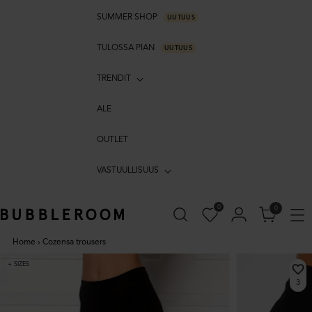
SUMMER SHOP
UUTUUS
TULOSSA PIAN
UUTUUS
TRENDIT
ALE
OUTLET
VASTUULLISUUS
0
0
Home
›
Cozensa trousers
+ SIZES
3