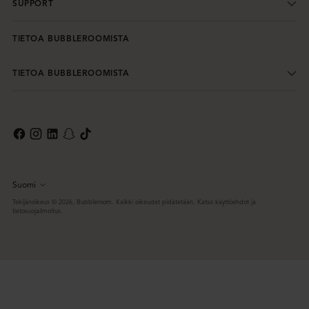
SUPPORT
TIETOA BUBBLEROOMISTA
TIETOA BUBBLEROOMISTA
Suomi
Kieli
Tekijänoikeus © 2026,
Bubbleroom
. Kaikki oikeudet pidätetään. Katso käyttöehdot ja
tietosuojailmoitus.