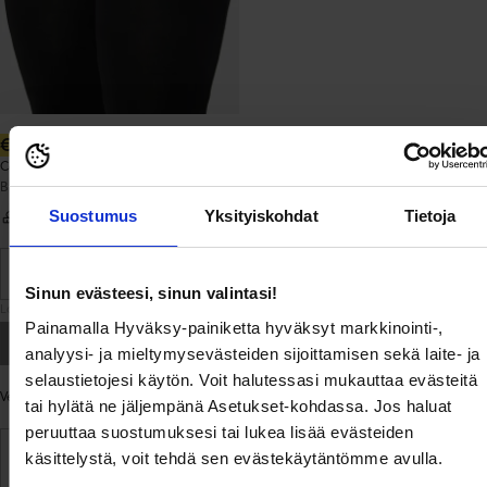
Normaalihinta:
€5,99
Cozensa trousers
BUBBLEROOM
Suostumus
Yksityiskohdat
Tietoja
Koko-opas
Sinun evästeesi, sinun valintasi!
Loppuunmyyty
Painamalla Hyväksy-painiketta hyväksyt markkinointi-,
Loppuunmyyty
analyysi- ja mieltymysevästeiden sijoittamisen sekä laite- ja
selaustietojesi käytön. Voit halutessasi mukauttaa evästeitä
Verot sisältyvät.
Toimitus
lasketaan kassalla.
tai hylätä ne jäljempänä Asetukset-kohdassa. Jos haluat
peruuttaa suostumuksesi tai lukea lisää evästeiden
käsittelystä, voit tehdä sen evästekäytäntömme avulla.
Ilmainen toimitus yli 69 € tilauksille