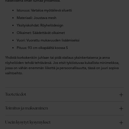
naisellisena ilman turhaa yrittämistä.
Istuvuus: Vartaloa myötäilevä siluetti
Materiaali: Joustava mesh
Yksityiskohdat: Röyhelödesign
Olkaimet: Säädettävät olkaimet
Vuori: Vuorattu mukavuuden lisäämiseksi
Pituus: 93 cm olkapäältä koossa S
Yhdistä korkokenkiin juhlaan tai pidä stailaus yksinkertaisena ja anna
röyhelöiden tehdä tehtävänsä. Jos etsit tyköistuvaa kukallista minimekkoa,
jossa on vähän enemmän liikettä ja persoonallisuutta, tässä on juuri sopiva
vaihtoehto.
Tuotetiedot
Toimitus ja maksaminen
Usein kysytyt kysymykset