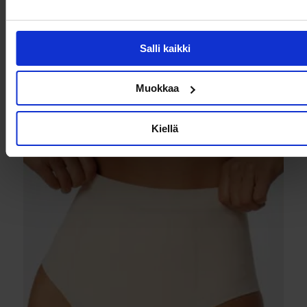
Salli kaikki
LUve Bra
€57,99
Muokkaa
Valitse vaihtoehdot
Kiellä