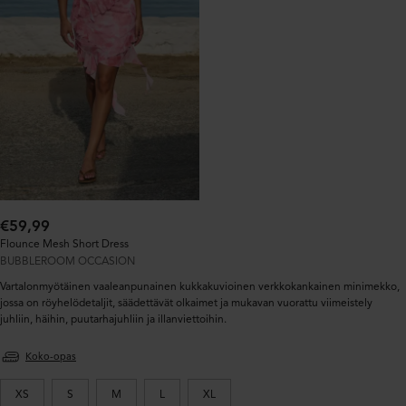
Normaalihinta:
€59,99
Flounce Mesh Short Dress
BUBBLEROOM OCCASION
Vartalonmyötäinen vaaleanpunainen kukkakuvioinen verkkokankainen minimekko,
jossa on röyhelödetaljit, säädettävät olkaimet ja mukavan vuorattu viimeistely
juhliin, häihin, puutarhajuhliin ja illanviettoihin.
Koko-opas
XS
S
M
L
XL