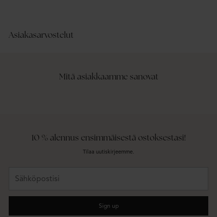
Recycled polyester
Recy
Asiakasarvostelut
Mitä asiakkaamme sanovat
10 % alennus ensimmäisestä ostoksestasi!
Tilaa uutiskirjeemme.
Sähköpostisi
Sign up