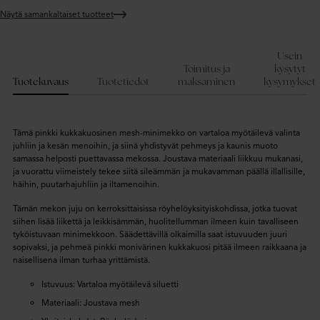
Näytä samankaltaiset tuotteet
Lisätään
tuote
ostoskoriin
Usein
Toimitus ja
kysytyt
Tuotekuvaus
Tuotetiedot
maksaminen
kysymykset
Tämä pinkki kukkakuosinen mesh-minimekko on vartaloa myötäilevä valinta
juhliin ja kesän menoihin, ja siinä yhdistyvät pehmeys ja kaunis muoto
samassa helposti puettavassa mekossa. Joustava materiaali liikkuu mukanasi,
ja vuorattu viimeistely tekee siitä sileämmän ja mukavamman päällä illallisille,
häihin, puutarhajuhliin ja iltamenoihin.
Tämän mekon juju on kerroksittaisissa röyhelöyksityiskohdissa, jotka tuovat
siihen lisää liikettä ja leikkisämmän, huolitellumman ilmeen kuin tavalliseen
tyköistuvaan minimekkoon. Säädettävillä olkaimilla saat istuvuuden juuri
sopivaksi, ja pehmeä pinkki monivärinen kukkakuosi pitää ilmeen raikkaana ja
naisellisena ilman turhaa yrittämistä.
Istuvuus: Vartaloa myötäilevä siluetti
Materiaali: Joustava mesh