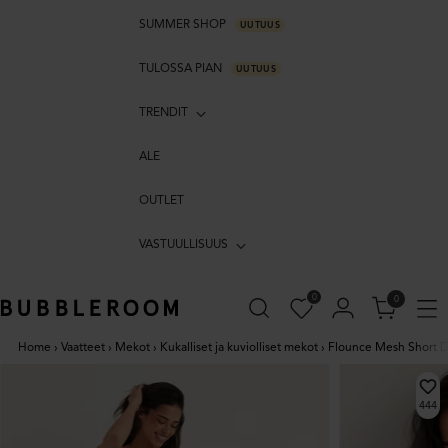
SUMMER SHOP
UUTUUS
TULOSSA PIAN
UUTUUS
TRENDIT
ALE
OUTLET
VASTUULLISUUS
0
0
Home
›
Vaatteet
›
Mekot
›
Kukalliset ja kuviolliset mekot
›
Flounce Mesh Short D
444