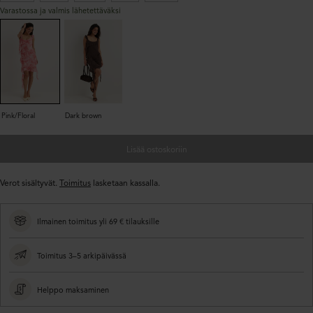
Varastossa ja valmis lähetettäväksi
Pink/Floral
Dark brown
Lisää ostoskoriin
Verot sisältyvät.
Toimitus
lasketaan kassalla.
Ilmainen toimitus yli 69 € tilauksille
Toimitus 3–5 arkipäivässä
Helppo maksaminen