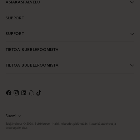
ASIAKASPALVELU
SUPPORT
SUPPORT
TIETOA BUBBLEROOMISTA
TIETOA BUBBLEROOMISTA
Suomi
Kieli
Tekijänoikeus © 2026,
Bubbleroom
. Kaikki oikeudet pidätetään. Katso käyttöehdot ja
tietosuojailmoitus.