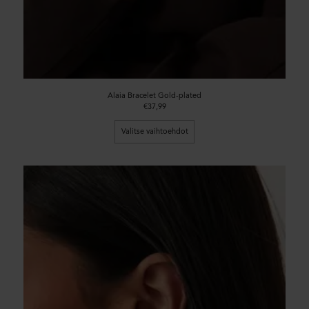
Alaia Bracelet Gold-plated
€37,99
Valitse vaihtoehdot