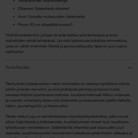
Yksityiskohdat: Röyhelödesign
Olkaimet: Säädettävät olkaimet
Vuori: Vuorattu mukavuuden lisäämiseksi
Pituus: 93 cm olkapäältä koossa S
Yhdistä korkokenkiin juhlaan tai pidä stailaus yksinkertaisena ja anna
röyhelöiden tehdä tehtävänsä. Jos etsit tyköistuvaa kukallista minimekkoa,
jossa on vähän enemmän liikettä ja persoonallisuutta, tässä on juuri sopiva
vaihtoehto.
Tuotekuvaus
Tämä pinkki kukkakuosinen mesh-minimekko on vartaloa myötäilevä valinta
juhliin ja kesän menoihin, ja siinä yhdistyvät pehmeys ja kaunis muoto
samassa helposti puettavassa mekossa. Joustava materiaali liikkuu mukanasi,
ja vuorattu viimeistely tekee siitä sileämmän ja mukavamman päällä illallisille,
häihin, puutarhajuhliin ja iltamenoihin.
Tämän mekon juju on kerroksittaisissa röyhelöyksityiskohdissa, jotka tuovat
siihen lisää liikettä ja leikkisämmän, huolitellumman ilmeen kuin tavalliseen
tyköistuvaan minimekkoon. Säädettävillä olkaimilla saat istuvuuden juuri
sopivaksi, ja pehmeä pinkki monivärinen kukkakuosi pitää ilmeen raikkaana ja