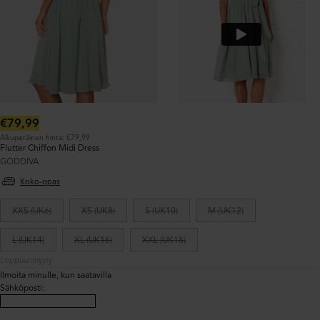
Normaalihinta:
€79,99
Alkuperäinen hinta: €79,99
Flutter Chiffon Midi Dress
GODDIVA
Koko-opas
XXS (UK6)
XS (UK8)
S (UK10)
M (UK12)
L (UK14)
XL (UK16)
XXL (UK18)
Loppuunmyyty
Ilmoita minulle, kun saatavilla
Sähköposti
: