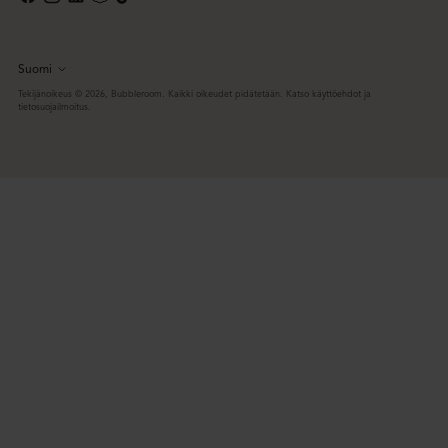
Suomi
Kieli
Tekijänoikeus © 2026,
Bubbleroom
. Kaikki oikeudet pidätetään. Katso käyttöehdot ja
tietosuojailmoitus.