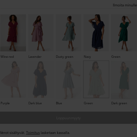
Ilmoita minulle
Wine-red
Lavender
Dusty green
Navy
Green
Blue
Dark green
Purple
Dark blue
Green
Loppuunmyyty
Verot sisältyvät.
Toimitus
lasketaan kassalla.