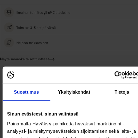
Ilmainen toimitus yli 69 € tilauksille
Toimitus 3–5 arkipäivässä
Helppo maksaminen
Näytä samankaltaiset tuotteet
Lisätään
tuote
ostoskoriin
Toimitus ja
Tuotekuvaus
Tuotetiedot
maksaminen
Suostumus
Yksityiskohdat
Tietoja
Mekko Goddiva-tuotemerkiltä röyhelöhihalla. Se on täydellinen kaikkiin
juhliin.
Sinun evästeesi, sinun valintasi!
- Ilmavaksi neulottu materiaali.
- Kietaisumalli ylhäällä.
Painamalla Hyväksy-painiketta hyväksyt markkinointi-,
- Kuminauha vyötäröllä.
analyysi- ja mieltymysevästeiden sijoittamisen sekä laite- ja
- Irrotettava solmunauha vyötäröllä.
- Vuorattu.