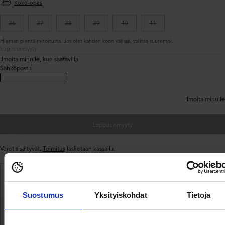
Koko-opas
36
37
38
39
40
41
Hieman pientä mitoitusta. Jos olet kahden koon välissä, valitse suurempi.
Loppuunmyyty
Ilmoita minulle, kun saatavilla
Sähköposti
:
Ilmoita minulle
Loppuunmyyty
Verot sisältyvät.
Toimitus
lasketaan kassalla.
Ilmainen toimitus yli 69 € tilauksille
Suostumus
Yksityiskohdat
Tietoja
Toimitus 3–5 arkipäivässä