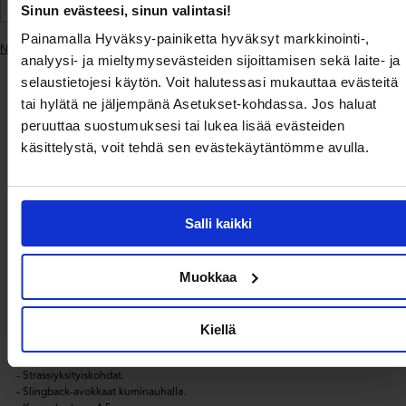
Helppo maksaminen
Sinun evästeesi, sinun valintasi!
Painamalla Hyväksy-painiketta hyväksyt markkinointi-,
Näytä samankaltaiset tuotteet
analyysi- ja mieltymysevästeiden sijoittamisen sekä laite- ja
Lisätään
tuote
selaustietojesi käytön. Voit halutessasi mukauttaa evästeitä
ostoskoriin
Toimitus ja
tai hylätä ne jäljempänä Asetukset-kohdassa. Jos haluat
Tuotekuvaus
Tuotetiedot
maksaminen
peruuttaa suostumuksesi tai lukea lisää evästeiden
käsittelystä, voit tehdä sen evästekäytäntömme avulla.
Korkokenkä Steve Madden-tuotemerkiltä.
- Terävä kärki.
- Strassiyksityiskohdat.
Salli kaikki
- Slingback-avokkaat kuminauhalla.
- Koron korkeus 4,5 cm.
Muokkaa
Tuotekuvaus
Kiellä
Korkokenkä Steve Madden-tuotemerkiltä.
- Terävä kärki.
- Strassiyksityiskohdat.
- Slingback-avokkaat kuminauhalla.