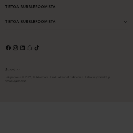
TIETOA BUBBLEROOMISTA
TIETOA BUBBLEROOMISTA
Suomi
Kieli
Tekijänoikeus © 2026,
Bubbleroom
. Kaikki oikeudet pidätetään. Katso käyttöehdot ja
tietosuojailmoitus.