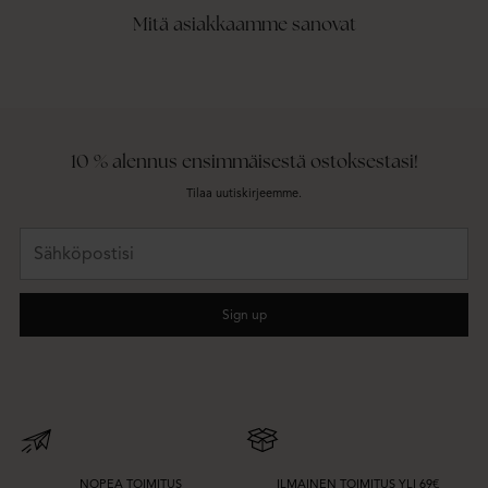
Mitä asiakkaamme sanovat
10 % alennus ensimmäisestä ostoksestasi!
Tilaa uutiskirjeemme.
Sähköpostisi
Sign up
NOPEA TOIMITUS
ILMAINEN TOIMITUS YLI 69€