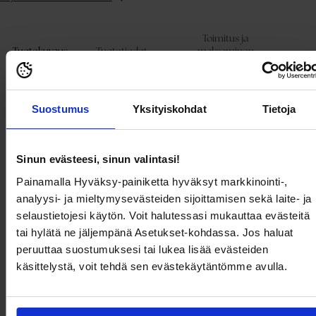
Lisätään
tuote
ostoskoriin
Toimitus ja
Tuotekuvaus
Tuotetiedot
maksaminen
Hieno neulemekko.
Suostumus
Yksityiskohdat
Tietoja
- Pehmeä, neulottu laatu
- Pyöristetty kaula-aukko
- Resorihiha kaula-aukossa, hihansuissa ja alareunassa
- Pituus olalta takana: 94 cm koossa S
Sinun evästeesi, sinun valintasi!
Mallin pituus on 171 cm ja hänellä on päällä koko S.
Painamalla Hyväksy-painiketta hyväksyt markkinointi-,
analyysi- ja mieltymysevästeiden sijoittamisen sekä laite- ja
Tuotekuvaus
selaustietojesi käytön. Voit halutessasi mukauttaa evästeitä
tai hylätä ne jäljempänä Asetukset-kohdassa. Jos haluat
peruuttaa suostumuksesi tai lukea lisää evästeiden
Hieno neulemekko.
- Pehmeä, neulottu laatu
käsittelystä, voit tehdä sen evästekäytäntömme avulla.
- Pyöristetty kaula-aukko
- Resorihiha kaula-aukossa, hihansuissa ja alareunassa
- Pituus olalta takana: 94 cm koossa S
Mallin pituus on 171 cm ja hänellä on päällä koko S.