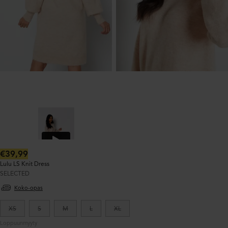
Normaalihinta:
€39,99
Lulu LS Knit Dress
SELECTED
Koko-opas
XS
S
M
L
XL
Loppuunmyyty