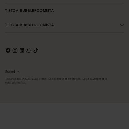
TIETOA BUBBLEROOMISTA
TIETOA BUBBLEROOMISTA
Suomi
Kieli
Tekijänoikeus © 2026,
Bubbleroom
. Kaikki oikeudet pidätetään. Katso käyttöehdot ja
tietosuojailmoitus.