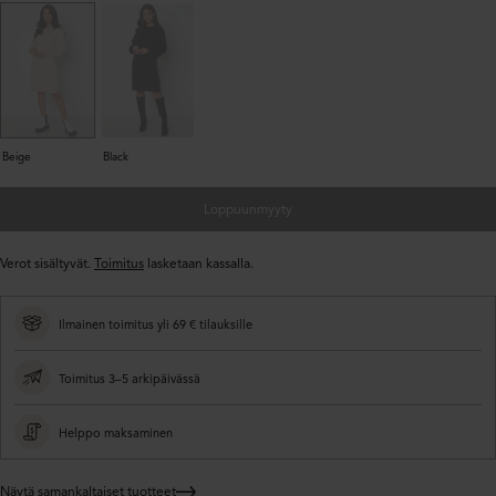
Beige
Black
Loppuunmyyty
Verot sisältyvät.
Toimitus
lasketaan kassalla.
Ilmainen toimitus yli 69 € tilauksille
Toimitus 3–5 arkipäivässä
Helppo maksaminen
Näytä samankaltaiset tuotteet