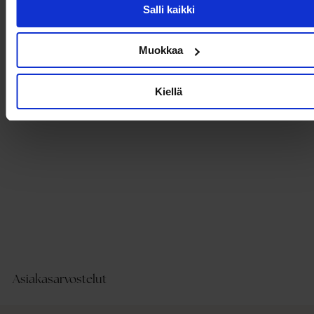
Salli kaikki
Muokkaa
Tuotetiedot
Kiellä
Toimitus ja maksaminen
Asiakasarvostelut