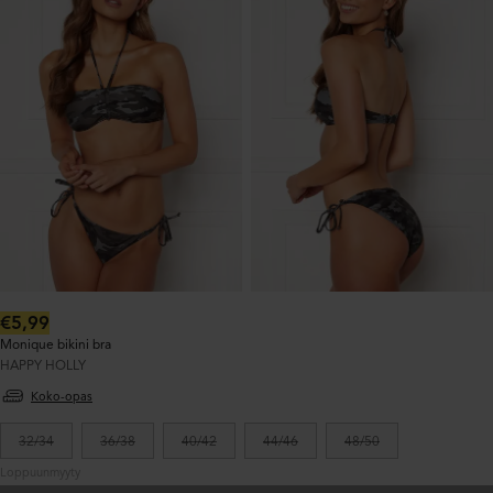
Normaalihinta:
€5,99
Monique bikini bra
HAPPY HOLLY
Koko-opas
32/34
36/38
40/42
44/46
48/50
Loppuunmyyty