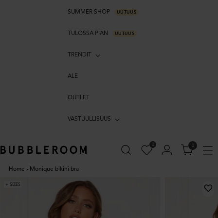
SUMMER SHOP
UUTUUS
TULOSSA PIAN
UUTUUS
TRENDIT
ALE
OUTLET
VASTUULLISUUS
0
0
Home
›
Monique bikini bra
+ SIZES