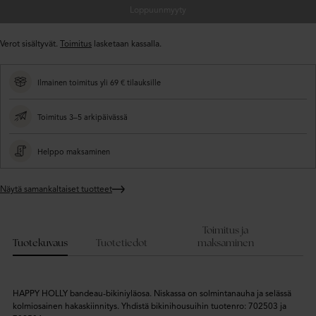
Loppuunmyyty
Verot sisältyvät.
Toimitus
lasketaan kassalla.
Ilmainen toimitus yli 69 € tilauksille
Toimitus 3–5 arkipäivässä
Helppo maksaminen
Näytä samankaltaiset tuotteet
Lisätään
tuote
ostoskoriin
Toimitus ja
Tuotekuvaus
Tuotetiedot
maksaminen
HAPPY HOLLY bandeau-bikiniyläosa. Niskassa on solmintanauha ja selässä
kolmiosainen hakaskiinnitys. Yhdistä bikinihousuihin tuotenro: 702503 ja