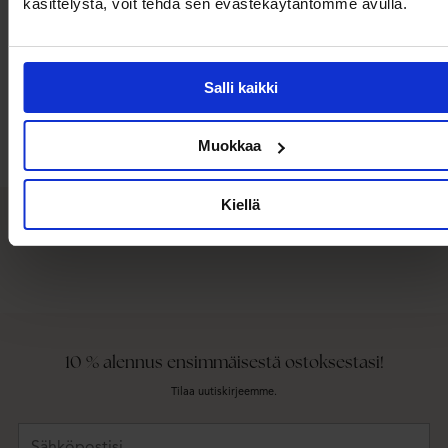
käsittelystä, voit tehdä sen evästekäytäntömme avulla.
Salli kaikki
Muokkaa
Asiakasarvostelut
Kiellä
Mitä asiakkaamme sanovat
10 % alennus ensimmäisestä ostoksestasi!
Tilaa uutiskirjeemme.
Sähköpostisi