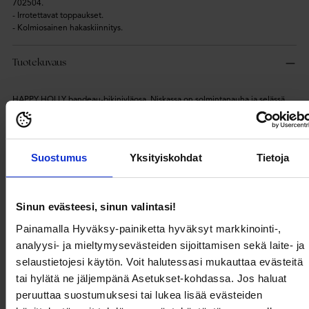
702504.
- Irrotettavat toppaukset.
- Kolmiosainen hakaskiinnitys.
Tuotekuvaus
HAPPY HOLLY bandeau-bikiniyläosa. Niskassa on solmintanauha ja selässä
kolmiosainen hakaskiinnitys. Yhdistä bikinihousuihin tuotenro: 702503 ja
702504.
- Irrotettavat toppaukset.
- Kolmiosainen hakaskiinnitys.
Suostumus
Yksityiskohdat
Tietoja
Tuotetiedot
Sinun evästeesi, sinun valintasi!
Painamalla Hyväksy-painiketta hyväksyt markkinointi-,
Toimitus ja maksaminen
analyysi- ja mieltymysevästeiden sijoittamisen sekä laite- ja
selaustietojesi käytön. Voit halutessasi mukauttaa evästeitä
tai hylätä ne jäljempänä Asetukset-kohdassa. Jos haluat
peruuttaa suostumuksesi tai lukea lisää evästeiden