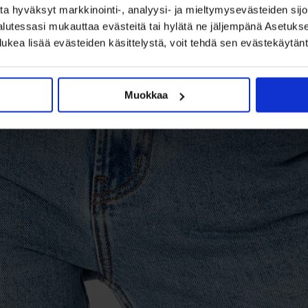
a hyväksyt markkinointi-, analyysi- ja mieltymysevästeiden sijoi
halutessasi mukauttaa evästeitä tai hylätä ne jäljempänä Asetuk
lukea lisää evästeiden käsittelystä, voit tehdä sen evästekäytä
Muokkaa