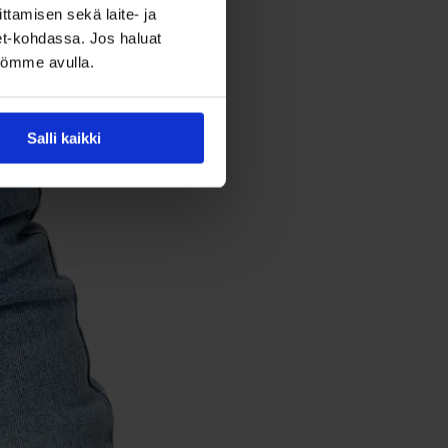
ttamisen sekä laite- ja
set-kohdassa. Jos haluat
ntömme avulla.
Salli kaikki