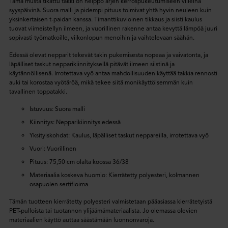
Tämä musta tikattu takki on helppo arjen kerrospukeutumiseen viileinä
syyspäivinä. Suora malli ja pidempi pituus toimivat yhtä hyvin neuleen kuin
yksinkertaisen t-paidan kanssa. Timanttikuvioinen tikkaus ja siisti kaulus
tuovat viimeistellyn ilmeen, ja vuorillinen rakenne antaa kevyttä lämpöä juuri
sopivasti työmatkoille, viikonlopun menoihin ja vaihtelevaan säähän.
Edessä olevat nepparit tekevät takin pukemisesta nopeaa ja vaivatonta, ja
läpälliset taskut nepparikiinnityksellä pitävät ilmeen siistinä ja
käytännöllisenä. Irrotettava vyö antaa mahdollisuuden käyttää takkia rennosti
auki tai korostaa vyötäröä, mikä tekee siitä monikäyttöisemmän kuin
tavallinen toppatakki.
Istuvuus: Suora malli
Kiinnitys: Nepparikiinnitys edessä
Yksityiskohdat: Kaulus, läpälliset taskut neppareilla, irrotettava vyö
Vuori: Vuorillinen
Pituus: 75,50 cm olalta koossa 36/38
Materiaalia koskeva huomio: Kierrätetty polyesteri, kolmannen
osapuolen sertifioima
Tämän tuotteen kierrätetty polyesteri valmistetaan pääasiassa kierrätetyistä
PET-pulloista tai tuotannon ylijäämämateriaalista. Jo olemassa olevien
materiaalien käyttö auttaa säästämään luonnonvaroja.