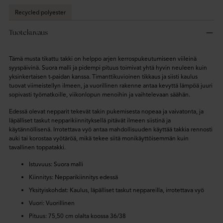
Recycled polyester
Tuotekuvaus
Tämä musta tikattu takki on helppo arjen kerrospukeutumiseen viileinä
syyspäivinä. Suora malli ja pidempi pituus toimivat yhtä hyvin neuleen kuin
yksinkertaisen t-paidan kanssa. Timanttikuvioinen tikkaus ja siisti kaulus
tuovat viimeistellyn ilmeen, ja vuorillinen rakenne antaa kevyttä lämpöä juuri
sopivasti työmatkoille, viikonlopun menoihin ja vaihtelevaan säähän.
Edessä olevat nepparit tekevät takin pukemisesta nopeaa ja vaivatonta, ja
läpälliset taskut nepparikiinnityksellä pitävät ilmeen siistinä ja
käytännöllisenä. Irrotettava vyö antaa mahdollisuuden käyttää takkia rennosti
auki tai korostaa vyötäröä, mikä tekee siitä monikäyttöisemmän kuin
tavallinen toppatakki.
Istuvuus: Suora malli
Kiinnitys: Nepparikiinnitys edessä
Yksityiskohdat: Kaulus, läpälliset taskut neppareilla, irrotettava vyö
Vuori: Vuorillinen
Pituus: 75,50 cm olalta koossa 36/38