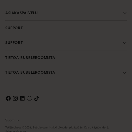
ASIAKASPALVELU
SUPPORT
SUPPORT
TIETOA BUBBLEROOMISTA
TIETOA BUBBLEROOMISTA
Suomi
Kieli
Tekijänoikeus © 2026,
Bubbleroom
. Kaikki oikeudet pidätetään. Katso käyttöehdot ja
tietosuojailmoitus.