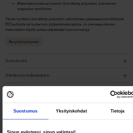
Materiaalia koskeva huomio: Kierrätetty polyesteri, kolmannen
osapuolen sertifioima
Tämän tuotteen kierrätetty polyesteri valmistetaan pääasiassa kierrätetyistä
PET-pulloista tai tuotannon ylijäämämateriaalista. Jo olemassa olevien
materiaalien käyttö auttaa säästämään luonnonvaroja.
Recycled polyester
Tuotetiedot
Toimitus ja maksaminen
Usein kysytyt kysymykset
Suostumus
Yksityiskohdat
Tietoja
Saatat myös pitää
Sinun evästeesi, sinun valintasi!