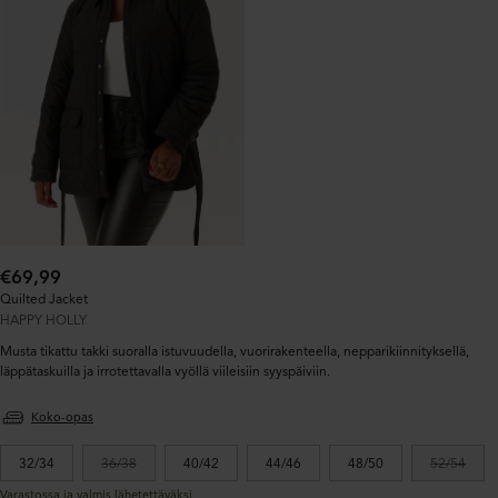
Normaalihinta:
€69,99
Quilted Jacket
HAPPY HOLLY
Musta tikattu takki suoralla istuvuudella, vuorirakenteella, nepparikiinnityksellä,
läppätaskuilla ja irrotettavalla vyöllä viileisiin syyspäiviin.
Koko-opas
32/34
36/38
40/42
44/46
48/50
52/54
Varastossa ja valmis lähetettäväksi