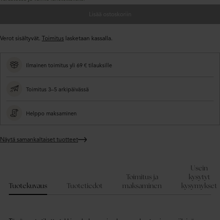
Lisää ostoskoriin
Verot sisältyvät.
Toimitus
lasketaan kassalla.
Ilmainen toimitus yli 69 € tilauksille
Toimitus 3–5 arkipäivässä
Helppo maksaminen
Näytä samankaltaiset tuotteet
Lisätään
tuote
ostoskoriin
Usein
Toimitus ja
kysytyt
Tuotekuvaus
Tuotetiedot
maksaminen
kysymykset