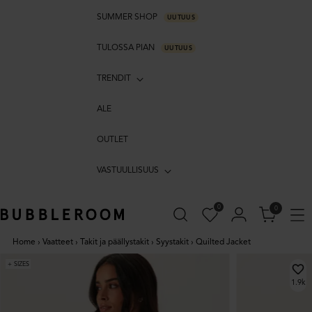
SUMMER SHOP
UUTUUS
TULOSSA PIAN
UUTUUS
TRENDIT
ALE
OUTLET
VASTUULLISUUS
0
0
Home
›
Vaatteet
›
Takit ja päällystakit
›
Syystakit
›
Quilted Jacket
+ SIZES
1.9k