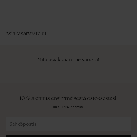
Lace Detail Singlet
Lac
BUBBLEROOM
BU
Recycled polyester
Recy
Asiakasarvostelut
Mitä asiakkaamme sanovat
10 % alennus ensimmäisestä ostoksestasi!
Tilaa uutiskirjeemme.
Sähköpostisi