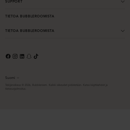
SUPPORT
TIETOA BUBBLEROOMISTA
TIETOA BUBBLEROOMISTA
Suomi
Kieli
Tekijänoikeus © 2026,
Bubbleroom
. Kaikki oikeudet pidätetään. Katso käyttöehdot ja
tietosuojailmoitus.