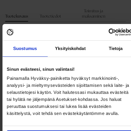
tuote
ostoskoriin
Toimitus ja
Tuotekuvaus
Tuotetiedot
maksaminen
Juhliin täydellisesti sopiva ihana mekko SELECTED FEMME-tuotemerkiltä.
- Joustava, pehmeä laatu
- Pyöristetty kaula-aukko
Suostumus
Yksityiskohdat
Tietoja
- Irrotettava punosvyö
- Suora istuvuus
- Bubble-hihat
- Nappi kaulassa
Sinun evästeesi, sinun valintasi!
- Pituus olalta takana: 89 cm koossa s
Painamalla Hyväksy-painiketta hyväksyt markkinointi-,
analyysi- ja mieltymysevästeiden sijoittamisen sekä laite- ja
Tuotekuvaus
selaustietojesi käytön. Voit halutessasi mukauttaa evästeitä
tai hylätä ne jäljempänä Asetukset-kohdassa. Jos haluat
Juhliin täydellisesti sopiva ihana mekko SELECTED FEMME-tuotemerkiltä.
peruuttaa suostumuksesi tai lukea lisää evästeiden
- Joustava, pehmeä laatu
käsittelystä, voit tehdä sen evästekäytäntömme avulla.
- Pyöristetty kaula-aukko
- Irrotettava punosvyö
- Suora istuvuus
- Bubble-hihat