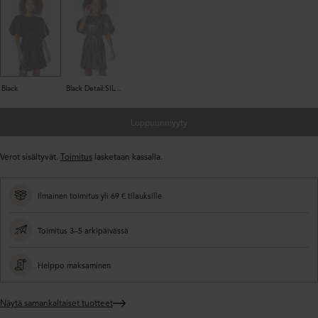
Black
Black Detail:SILVER SEQUINS
Loppuunmyyty
Verot sisältyvät.
Toimitus
lasketaan kassalla.
Ilmainen toimitus yli 69 € tilauksille
Toimitus 3–5 arkipäivässä
Helppo maksaminen
Näytä samankaltaiset tuotteet
Lisätään