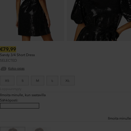
Normaalihinta:
€79,99
Sandy 3/4 Short Dress
SELECTED
Koko-opas
XS
S
M
L
XL
Loppuunmyyty
Ilmoita minulle, kun saatavilla
Sähköposti
:
Ilmoita minulle