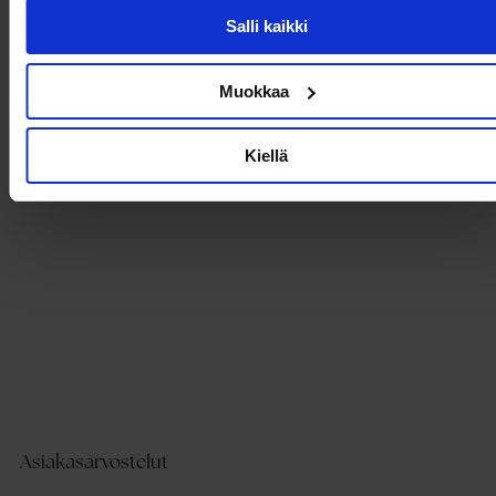
- Nappi kaulassa
Salli kaikki
- Pituus olalta takana: 89 cm koossa s
Muokkaa
Tuotetiedot
Kiellä
Toimitus ja maksaminen
Asiakasarvostelut