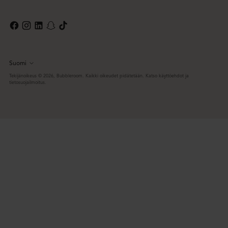
Suomi
Kieli
Tekijänoikeus © 2026,
Bubbleroom
. Kaikki oikeudet pidätetään. Katso käyttöehdot ja
tietosuojailmoitus.