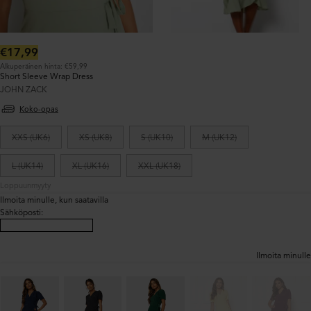
Normaalihinta:
€17,99
Alkuperäinen hinta: €59,99
Short Sleeve Wrap Dress
JOHN ZACK
Koko-opas
XXS (UK6)
XS (UK8)
S (UK10)
M (UK12)
L (UK14)
XL (UK16)
XXL (UK18)
Loppuunmyyty
Ilmoita minulle, kun saatavilla
Sähköposti
:
Ilmoita minulle