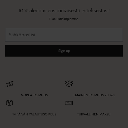
10 % alennus ensimmäisestä ostoksestasi!
Tilaa uutiskirjeemme.
Sähköpostisi
Sign up
NOPEA TOIMITUS
ILMAINEN TOIMITUS YLI 69€
14 PÄIVÄN PALAUTUSOIKEUS
TURVALLINEN MAKSU