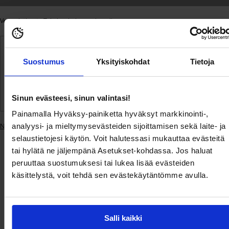
Verot sisältyvät.
Toimitus
lasketaan kassalla.
Ilmainen toimitus yli 69 € tilauksille
Suostumus
Yksityiskohdat
Tietoja
Toimitus 3–5 arkipäivässä
Sinun evästeesi, sinun valintasi!
Helppo maksaminen
Painamalla Hyväksy-painiketta hyväksyt markkinointi-,
analyysi- ja mieltymysevästeiden sijoittamisen sekä laite- ja
Näytä samankaltaiset tuotteet
Lisätään
selaustietojesi käytön. Voit halutessasi mukauttaa evästeitä
tuote
tai hylätä ne jäljempänä Asetukset-kohdassa. Jos haluat
ostoskoriin
Toimitus ja
peruuttaa suostumuksesi tai lukea lisää evästeiden
Tuotekuvaus
Tuotetiedot
maksaminen
käsittelystä, voit tehdä sen evästekäytäntömme avulla.
Ihana kietaisumekko John Zack-tuotemerkiltä.
- Joustamaton, kudottu laatu.
Salli kaikki
- Hieno drapeeraus olkapäissä.