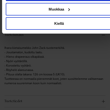
- Nyöri vyötäröllä.
- Korostettu vyötärö.
Muokkaa
- Röyhelö alareunassa.
- Pituus olalta takana: 126 cm koossa S (UK10).
Tuotteessa on normaalia pienemmät koot, joten suosittelemme valitsemaan
numeroa suuremman koon kuin normaalisti.
Kiellä
Tuotekuvaus
Ihana kietaisumekko John Zack-tuotemerkiltä.
- Joustamaton, kudottu laatu.
- Hieno drapeeraus olkapäissä.
- Nyöri vyötäröllä.
- Korostettu vyötärö.
- Röyhelö alareunassa.
- Pituus olalta takana: 126 cm koossa S (UK10).
Tuotteessa on normaalia pienemmät koot, joten suosittelemme valitsemaan
numeroa suuremman koon kuin normaalisti.
Tuotetiedot