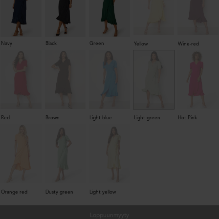
Navy
Black
Green
Yellow
Wine-red
Red
Brown
Light blue
Light green
Hot Pink
Orange red
Dusty green
Light yellow
Loppuunmyyty