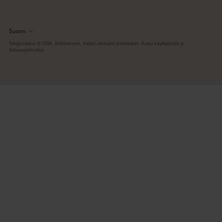
Suomi
Kieli
Tekijänoikeus © 2026,
Bubbleroom
. Kaikki oikeudet pidätetään. Katso käyttöehdot ja
tietosuojailmoitus.