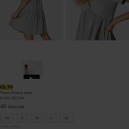
Normaalihinta:
€8,99
Tianna flounce dress
BUBBLEROOM
Koko-opas
XS
S
M
L
XL
Loppuunmyyty