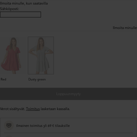
Ilmoita minulle, kun saatavilla
Sähköposti
:
Ilmoita minulle
Red
Dusty green
Loppuunmyyty
Verot sisältyvät.
Toimitus
lasketaan kassalla.
Ilmainen toimitus yli 69 € tilauksille