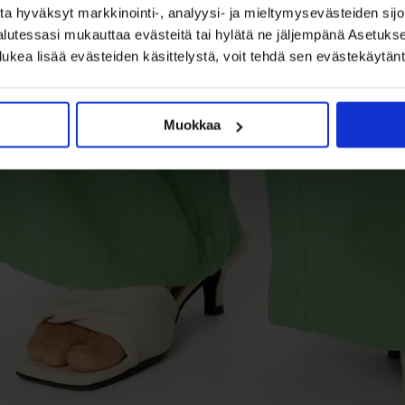
a hyväksyt markkinointi-, analyysi- ja mieltymysevästeiden sijoi
halutessasi mukauttaa evästeitä tai hylätä ne jäljempänä Asetuk
lukea lisää evästeiden käsittelystä, voit tehdä sen evästekäytä
Muokkaa