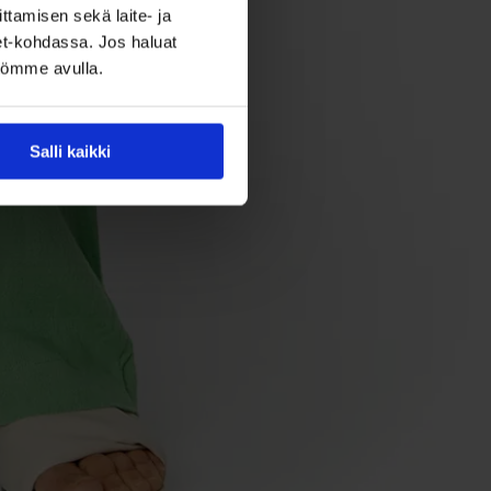
ttamisen sekä laite- ja
set-kohdassa. Jos haluat
ntömme avulla.
Salli kaikki