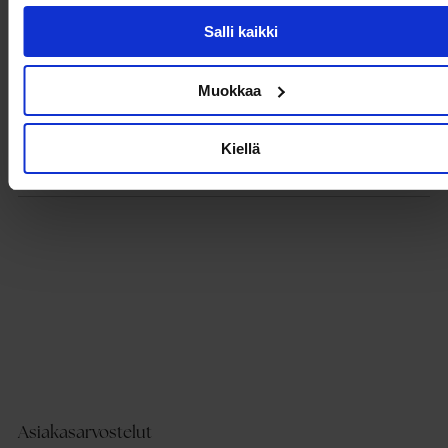
- Nyöritys
Salli kaikki
- Logo takana
- Jalkapohjan korkeus: 2cm
Muokkaa
Tuotetiedot
Kiellä
Toimitus ja maksaminen
Asiakasarvostelut